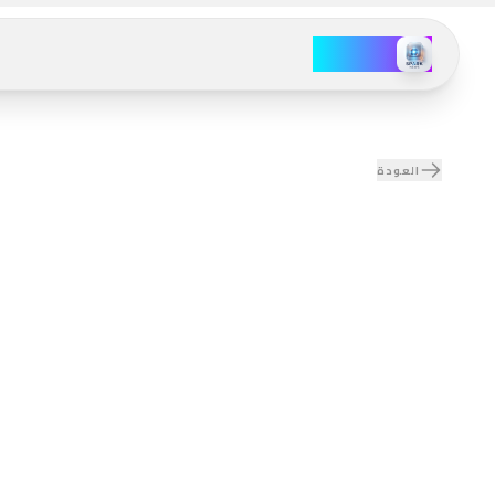
سبارك نيوز
لمزيد
ن
لخدمات
العودة
عروض
انحياز
أمازون
الإعلام
SPARK NEWS AI | SPARK-NEWS.ORG
فاحص
تحدي
الانحياز
الحقائق