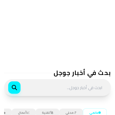
بحث في أخبار جوجل
🌐
عالمي
🚩
محلي
🚀
تقنية
📈
أعمال
🎭
تر