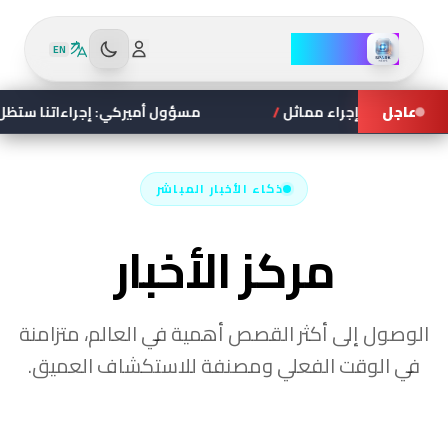
سبارك نيوز
EN
لمزيد
ن
لخدمات
عاجل
ا رداً على إجراء مماثل
/
مسؤول أميركي: إجراءاتنا ستظل مبنية
ذكاء الأخبار المباشر
عروض
انحياز
أمازون
الإعلام
مركز الأخبار
الوصول إلى أكثر القصص أهمية في العالم، متزامنة
فاحص
تحدي
في الوقت الفعلي ومصنفة للاستكشاف العميق.
الانحياز
الحقائق