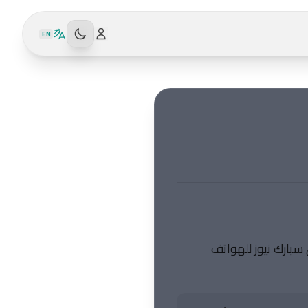
EN
سبارك نيوز للهواتف