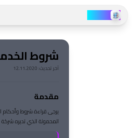
سبارك نيوز
لمزيد
ن
لخدمات
شروط الخدم
عروض
انحياز
آخر تحديث: 12.11.2020
أمازون
الإعلام
مقدمة
فاحص
تحدي
يرجى قراءة شروط وأحكام ا
الانحياز
الحقائق
المحمولة الذي تديره شركة آ