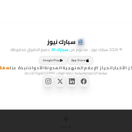
سبارك نيوز
© 2026 سبارك نيوز - مدعوم من
سبارك AI
. جميع الحقوق محفوظة.
Google Play
App Store
 الأخبار
انحياز الإعلام
المنهجية
المدونة
الأدوات
نبذة عنا
صفقا
سياسة الخصوصية
سياسة حماية البيانات (GDPR)
شروط الخدمة
تريندينج