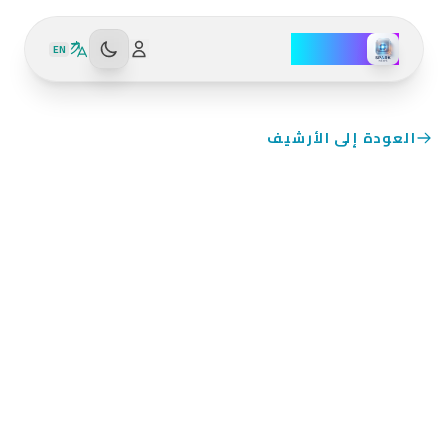
سبارك نيوز
EN
لمزيد
ن
لخدمات
العودة إلى الأرشيف
عروض
انحياز
أمازون
الإعلام
فاحص
تحدي
الانحياز
الحقائق
جاري التحميل...