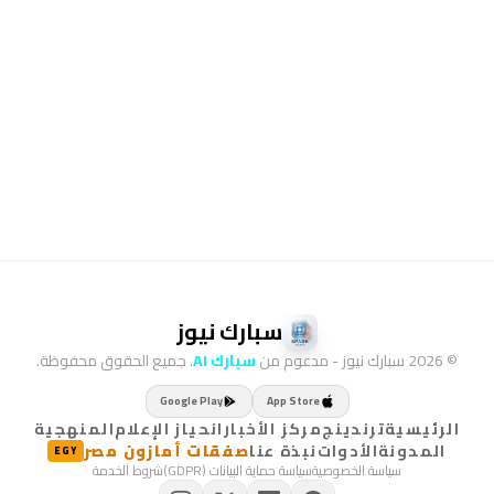
ملف
المنهجية
التعريف
عن
المدونة
الموقع
سبارك نيوز
الأدوات
© 2026 سبارك نيوز - مدعوم من
سبارك AI
. جميع الحقوق محفوظة.
Google Play
App Store
الرئيسية
ترندينج
مركز الأخبار
انحياز الإعلام
المنهجية
المدونة
الأدوات
نبذة عنا
صفقات أمازون مصر
EGY
سياسة الخصوصية
سياسة حماية البيانات (GDPR)
شروط الخدمة